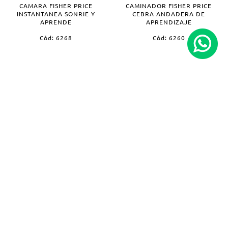
CAMARA FISHER PRICE
CAMINADOR FISHER PRICE
INSTANTANEA SONRIE Y
CEBRA ANDADERA DE
APRENDE
APRENDIZAJE
Cód: 6268
Cód: 6260
CAMINADOR FISHER PRICE
CEBRA FISHER PRICE
ELEFANTE
BLOQUES DE ACTIVIDADES
Cód: 6056
Cód: 6040