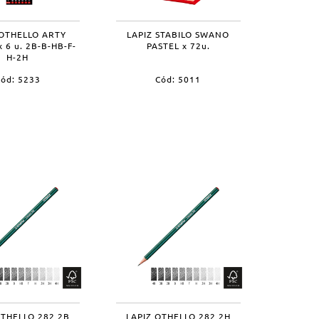
 OTHELLO ARTY
LAPIZ STABILO SWANO
 6 u. 2B-B-HB-F-
PASTEL x 72u.
H-2H
ód: 5233
Cód: 5011
OTHELLO 282 2B
LAPIZ OTHELLO 282 2H