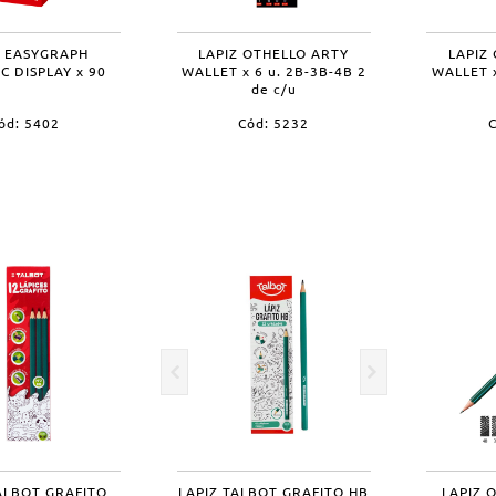
Z EASYGRAPH
LAPIZ OTHELLO ARTY
LAPIZ
C DISPLAY x 90
WALLET x 6 u. 2B-3B-4B 2
WALLET x
de c/u
ód: 5402
Cód: 5232
C
ALBOT GRAFITO
LAPIZ TALBOT GRAFITO HB
LAPIZ 