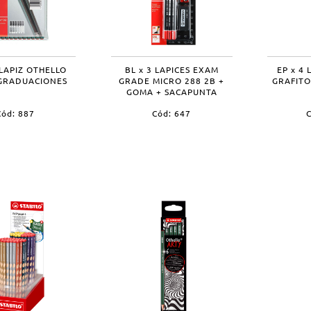
 LAPIZ OTHELLO
BL x 3 LAPICES EXAM
EP x 4
 GRADUACIONES
GRADE MICRO 288 2B +
GRAFIT
GOMA + SACAPUNTA
Cód: 887
Cód: 647
C